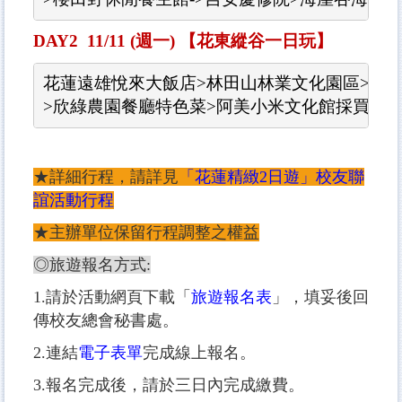
DAY2 11/11 (
週一
)
【
花東縱谷一日玩】
花蓮遠雄悅來大飯店
>
林田山林業文化園區
>
馬
>
欣綠農園餐廳特色菜
>
阿美小米文化館採買特
★詳細行程，請詳見
「花蓮精緻2日遊」校友聯
誼活動行程
★主辦單位保留行程調整之權益
◎旅遊報名方式:
1.請於活動網頁下載「
旅遊報名表
」，填妥後回
傳校友總會秘書處。
2.連結
電子表單
完成線上報名。
3.報名完成後，請於三日內完成繳費。