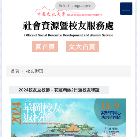
跳
Powered by
Translate
到
主
要
內
容
區
首頁
校友聯誼
2024校友返校節－花蓮精緻2日遊校友聯誼